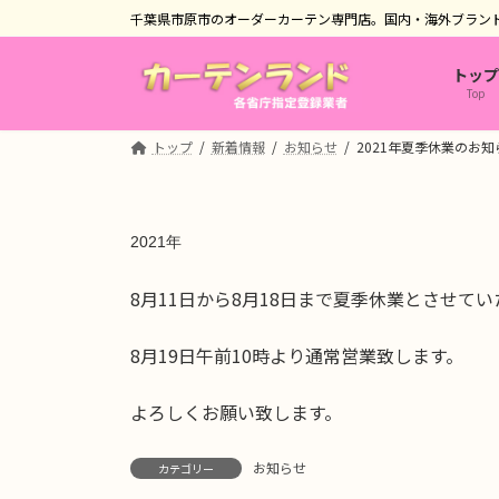
コ
ナ
千葉県市原市のオーダーカーテン専門店。国内・海外ブラン
ン
ビ
テ
ゲ
トップ
ン
ー
Top
ツ
シ
へ
ョ
トップ
新着情報
お知らせ
2021年夏季休業のお知
ス
ン
キ
に
ッ
移
2021年
プ
動
8月11日から8月18日まで夏季休業とさせて
8月19日午前10時より通常営業致します。
よろしくお願い致します。
お知らせ
カテゴリー