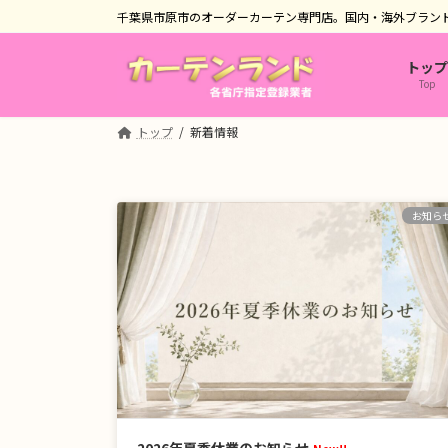
コ
ナ
千葉県市原市のオーダーカーテン専門店。国内・海外ブラン
ン
ビ
テ
ゲ
トップ
ン
ー
Top
ツ
シ
へ
ョ
トップ
新着情報
ス
ン
キ
に
ッ
移
お知ら
プ
動