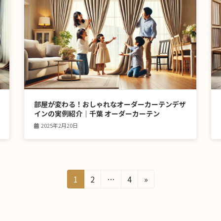
部屋が変わる！おしゃれなオーダーカーテンデザ
インの実例紹介｜千葉 オーダーカーテン
2025年2月20日
固
固
固
1
2
…
4
»
定
定
定
ペ
ペ
ペ
ー
ー
ー